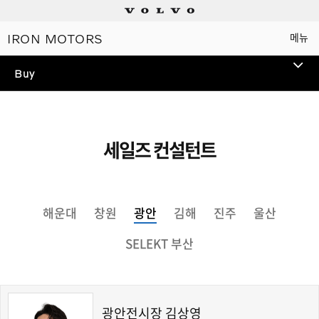
IRON MOTORS
메뉴
Electric
Buy
SEDAN
ES90
신규
세일즈 컨설턴트
Plug-in hybrids
해운대
창원
광안
김해
진주
울산
Mild hybrids
SELEKT 부산
상담/시승신청
세일즈 컨설턴트
광안전시장 김상영