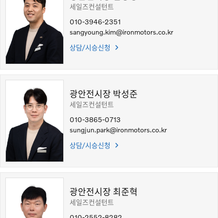
세일즈컨설턴트
전시장 찾기
010-3946-2351
sangyoung.kim@ironmotors.co.kr
인증 중고차
상담/시승신청
뉴스/이벤트
서비스
광안전시장 박성준
IRON MOTORS
세일즈컨설턴트
010-3865-0713
sungjun.park@ironmotors.co.kr
상담/시승신청
광안전시장 최준혁
세일즈컨설턴트
010-2552-8282