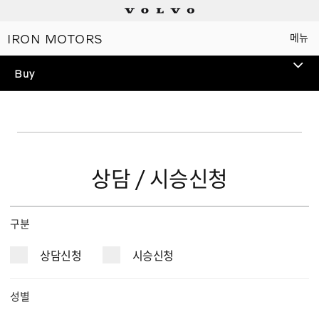
IRON MOTORS
메뉴
Electric
Buy
SEDAN
ES90
TEST DRIVE
신규
볼보 전 모델 시승을 통해
스웨디시 프리미엄을 경험해
상담 / 시승신청
Plug-in hybrids
보세요.
Mild hybrids
구분
상담신청
시승신청
상담/시승신청
성별
세일즈 컨설턴트