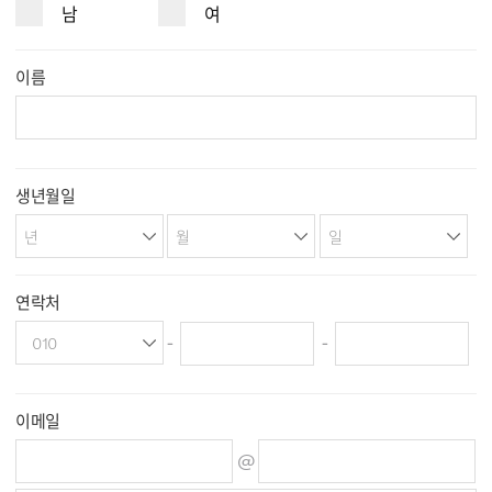
남
여
전시장 찾기
이름
인증 중고차
뉴스/이벤트
서비스
생년월일
IRON MOTORS
연락처
-
-
이메일
@