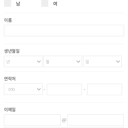
남
여
전시장 찾기
이름
인증 중고차
뉴스/이벤트
서비스
생년월일
IRON MOTORS
연락처
-
-
이메일
@