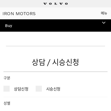
IRON MOTORS
메뉴
Electric
Buy
SEDAN
ES90
TEST DRIVE
신규
볼보 전 모델 시승을 통해
스웨디시 프리미엄을 경험해
상담 / 시승신청
Plug-in hybrids
보세요.
Mild hybrids
구분
상담신청
시승신청
상담/시승신청
성별
세일즈 컨설턴트